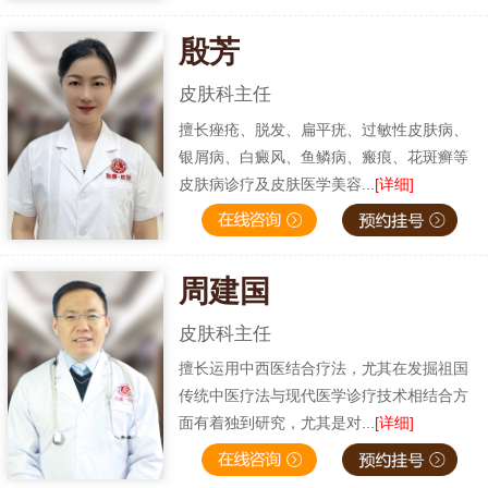
殷芳
皮肤科主任
擅长痤疮、脱发、扁平疣、过敏性皮肤病、
银屑病、白癜风、鱼鳞病、瘢痕、花斑癣等
皮肤病诊疗及皮肤医学美容...
[详细]
周建国
皮肤科主任
擅长运用中西医结合疗法，尤其在发掘祖国
传统中医疗法与现代医学诊疗技术相结合方
面有着独到研究，尤其是对...
[详细]