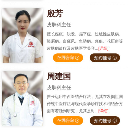
殷芳
皮肤科主任
擅长痤疮、脱发、扁平疣、过敏性皮肤病、
银屑病、白癜风、鱼鳞病、瘢痕、花斑癣等
皮肤病诊疗及皮肤医学美容...
[详细]
周建国
皮肤科主任
擅长运用中西医结合疗法，尤其在发掘祖国
传统中医疗法与现代医学诊疗技术相结合方
面有着独到研究，尤其是对...
[详细]