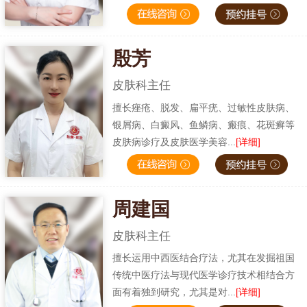
殷芳
皮肤科主任
擅长痤疮、脱发、扁平疣、过敏性皮肤病、
银屑病、白癜风、鱼鳞病、瘢痕、花斑癣等
皮肤病诊疗及皮肤医学美容...
[详细]
周建国
皮肤科主任
擅长运用中西医结合疗法，尤其在发掘祖国
传统中医疗法与现代医学诊疗技术相结合方
面有着独到研究，尤其是对...
[详细]