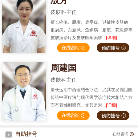
殷芳
皮肤科主任
擅长痤疮、脱发、扁平疣、过敏性皮肤病、
银屑病、白癜风、鱼鳞病、瘢痕、花斑癣等
皮肤病诊疗及皮肤医学美容...
[详细]
周建国
皮肤科主任
擅长运用中西医结合疗法，尤其在发掘祖国
传统中医疗法与现代医学诊疗技术相结合方
面有着独到研究，尤其是对...
[详细]
自助挂号
在线咨询