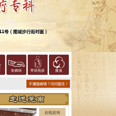
癣
鱼鳞病
带状疱疹
腋臭
在线咨询