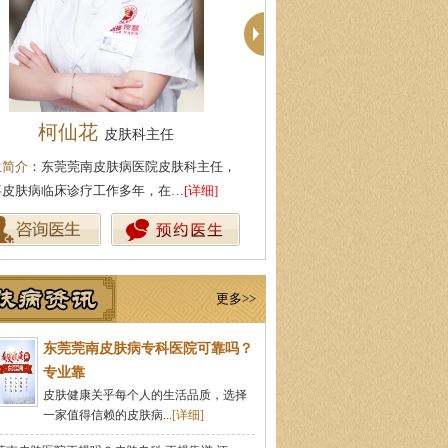
殷芳
周建国
皮肤科主任
皮肤科主
生简介
：从事皮肤病临床工作近十年，始终
医生简介
：东莞莞南皮肤科主任
持中医理论与实践相结合治疗皮…
[详细]
医药大学，先后在皮肤医院皮肤
更多>>
东莞莞南皮肤病专科医院可靠吗？
专业靠
皮肤健康关乎每个人的生活品质，选择
一家值得信赖的皮肤病...
[详细]