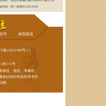
院地址：东莞市南城区城市风景街11栋111号
诊时间：周一至周日 8:00-20:00
挂号
来院路线
CP备16051488号-13
栋111号
青春痘、脱发、荨麻疹、
腋臭比较好的皮肤病专科
信赖。