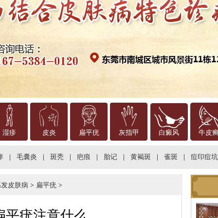
湿疹
皮炎
扁平疣
灰指甲
白癜风
牛皮
痒
|
毛囊炎
|
斑秃
|
疤痕
|
胎记
|
黄褐斑
|
雀斑
|
痘印痘坑
高发皮肤病
>
扁平疣
>
扁平疣注意什么