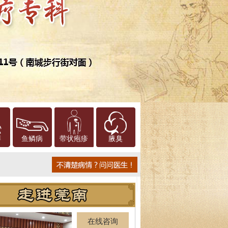
癣
鱼鳞病
带状疱疹
腋臭
在线咨询