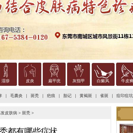
湿疹
皮炎
扁平疣
灰指甲
白癜风
牛皮
痒
|
毛囊炎
|
斑秃
|
疤痕
|
胎记
|
黄褐斑
|
雀斑
|
痘印痘坑
高发皮肤病
>
斑秃
>
秃都有哪些症状