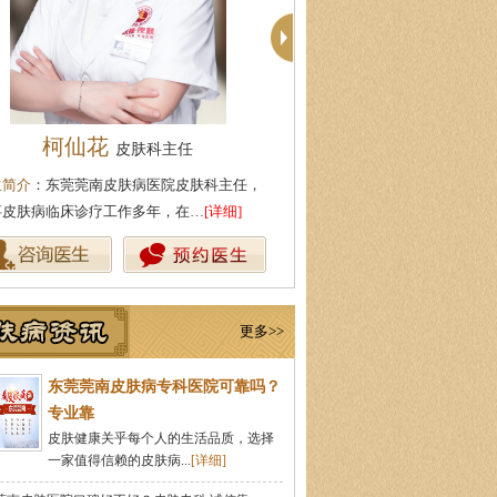
柯仙花
殷芳
皮肤科主任
皮肤科主任
生简介
：东莞莞南皮肤病医院皮肤科主任，
医生简介
：从事皮肤病临床工作
事皮肤病临床诊疗工作多年，在…
[详细]
坚持中医理论与实践相结合治疗
更多>>
东莞莞南皮肤病专科医院可靠吗？
专业靠
皮肤健康关乎每个人的生活品质，选择
一家值得信赖的皮肤病...
[详细]