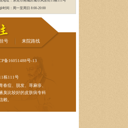
院地址：东莞市南城区城市风景街11栋111号
诊时间：周一至周日 8:00-20:00
挂号
来院路线
CP备16051488号-13
栋111号
青春痘、脱发、荨麻疹、
腋臭比较好的皮肤病专科
信赖。