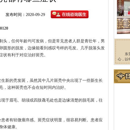
发布时间：2020-09-29
120
剃头，任何年龄均可发病，但是常见患者人群是青壮年，男
卵圆形的脱发，边缘能看到感叹号样的毛发。几乎脱落头发
东
症状有利于对症治好斑秃。
心，以
发生新的秃发斑，虽然其中几片斑秃中央出现了一些新生长
毛，这种斑秃也不会在短时间内治好。
出现于眉毛、胡须或四肢毳毛处也是边缘清楚的脱毛斑，往
分患者有轻微瘙痒感。斑秃症状明显，很容易判断。患者应
身体健康。