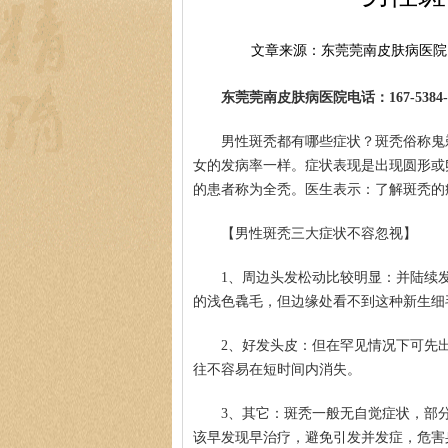
文章来源：东莞莞南皮肤病医院
东莞莞南皮肤病医院电话：167-5384-0
男性斑秃都有哪些症状？斑秃俗称鬼
女的发病率一样。症状表现是出现圆形或
的患者称为全秃。医生表示：了解斑秃的
【男性斑秃三大症状不容忽视】
1、周边头发松动比较明显：并陆续
的浅色毳毛，但边缘处看不到这种新生细
2、好发头皮：但在罕见情况下可先
往不容易在短时间内消失。
3、其它：斑秃一般无自觉症状，部
该早发现早治疗，避免引发并发症，危害