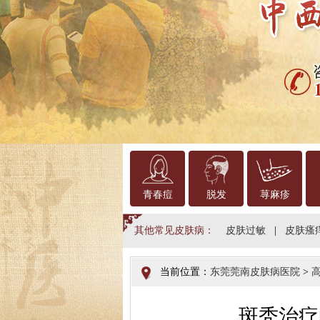
青春痘
脱发
荨麻疹
其他常见皮肤病：
皮肤过敏
|
皮肤瘙
当前位置：
东莞莞南皮肤病医院
>
斑秃治疗