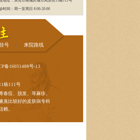
院地址：东莞市南城区城市风景街11栋111号
诊时间：周一至周日 8:00-20:00
挂号
来院路线
CP备16051488号-13
栋111号
青春痘、脱发、荨麻疹、
腋臭比较好的皮肤病专科
信赖。