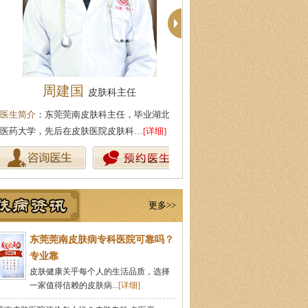
周建国
柯仙花
皮肤科主任
皮肤科主
生简介
：东莞莞南皮肤科主任，毕业湖北中
医生简介
：东莞莞南皮肤病医院
药大学，先后在皮肤医院皮肤科…
[详细]
从事皮肤病临床诊疗工作多年，
更多>>
东莞莞南皮肤病专科医院可靠吗？
专业靠
皮肤健康关乎每个人的生活品质，选择
一家值得信赖的皮肤病...
[详细]