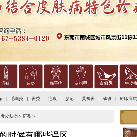
湿疹
皮炎
扁平疣
灰指甲
白癜风
牛皮
痒
|
毛囊炎
|
斑秃
|
疤痕
|
胎记
|
黄褐斑
|
雀斑
|
痘印痘坑
高发皮肤病
>
斑秃
>
的时候有哪些误区