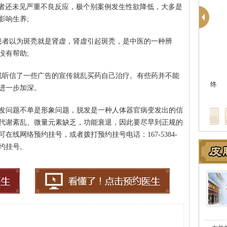
患者还未见严重不良反应，极个别案例发生性欲降低，大多是
影响生养;
患者以为斑秃就是肾虚，肾虚引起斑秃，是中医的一种辨
没有帮助;
殷芳
皮肤科主任
皮肤科主任
或听信了一些广告的宣传就乱买药自己治疗。有些药并不能
肤病医院皮肤科主任，
医生简介
：从事皮肤病临床工作近十年，始终
医
进一步加深。
作多年，在…
[详细]
坚持中医理论与实践相结合治疗皮…
[详细]
医
发问题不单是形象问题，脱发是一种人体器官病变发出的信
代谢紊乱、微量元素缺乏，功能衰退，因此要尽早到正规的
线网络预约挂号，或者拨打预约挂号电话：167-5384-
预约挂号。