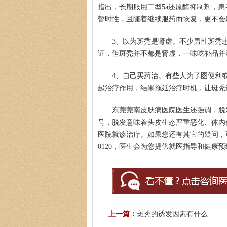
指出，长期服用二型5a还原酶抑制剂，
暂时性，且随着继续服药而恢复，更不会
3、以为斑秃是肾虚。不少男性斑秃
证，但斑秃并不都是肾虚，一味吃补品并
柯仙花
4、自己买药治。有些人为了图便利
医生简介
：东莞莞南皮
起治疗作用，结果拖延治疗时机，让斑秃
从事皮肤病临床诊疗工
东莞莞南皮肤病医院医生还强调，脱
号，脱发意味着头皮生态严重恶化、体内
医院就诊治疗。如果您还有其它的疑问，可在
0120，医生会为您提供就医指导和健康
上一篇：
斑秃的诱发因素有什么