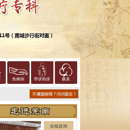
癣
鱼鳞病
带状疱疹
腋臭
在线咨询