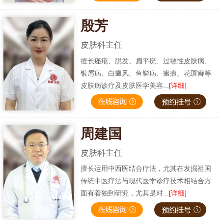
殷芳
皮肤科主任
擅长痤疮、脱发、扁平疣、过敏性皮肤病、
银屑病、白癜风、鱼鳞病、瘢痕、花斑癣等
皮肤病诊疗及皮肤医学美容...
[详细]
周建国
皮肤科主任
擅长运用中西医结合疗法，尤其在发掘祖国
传统中医疗法与现代医学诊疗技术相结合方
面有着独到研究，尤其是对...
[详细]