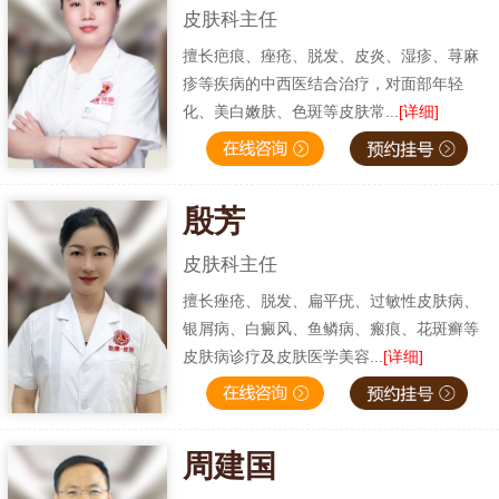
皮肤科主任
擅长疤痕、痤疮、脱发、皮炎、湿疹、荨麻
疹等疾病的中西医结合治疗，对面部年轻
化、美白嫩肤、色斑等皮肤常...
[详细]
殷芳
皮肤科主任
擅长痤疮、脱发、扁平疣、过敏性皮肤病、
银屑病、白癜风、鱼鳞病、瘢痕、花斑癣等
皮肤病诊疗及皮肤医学美容...
[详细]
周建国