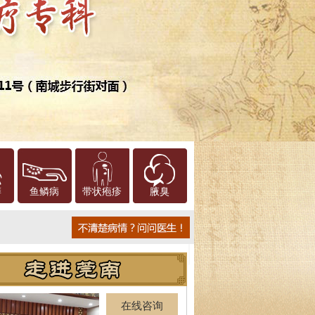
癣
鱼鳞病
带状疱疹
腋臭
在线咨询