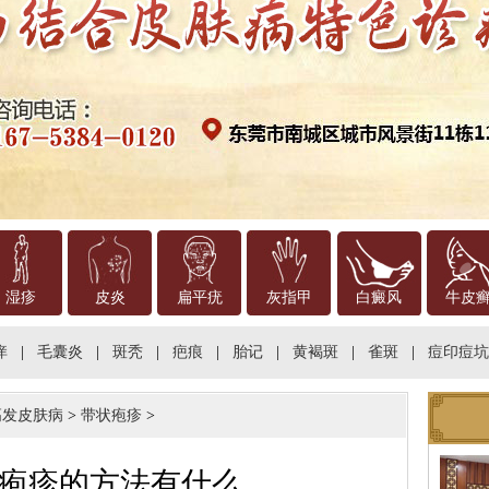
湿疹
皮炎
扁平疣
灰指甲
白癜风
牛皮
痒
|
毛囊炎
|
斑秃
|
疤痕
|
胎记
|
黄褐斑
|
雀斑
|
痘印痘坑
高发皮肤病
>
带状疱疹
>
疱疹的方法有什么