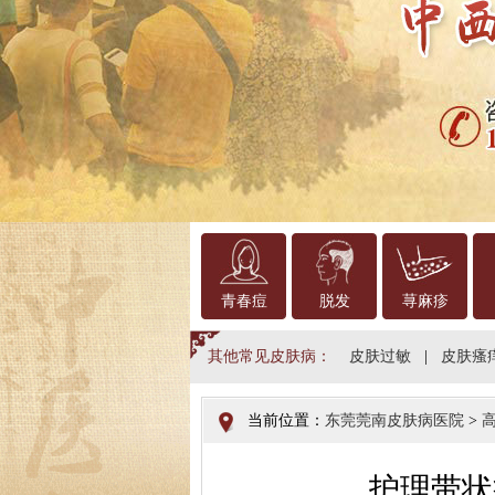
青春痘
脱发
荨麻疹
其他常见皮肤病：
皮肤过敏
|
皮肤瘙
当前位置：
东莞莞南皮肤病医院
>
护理带状