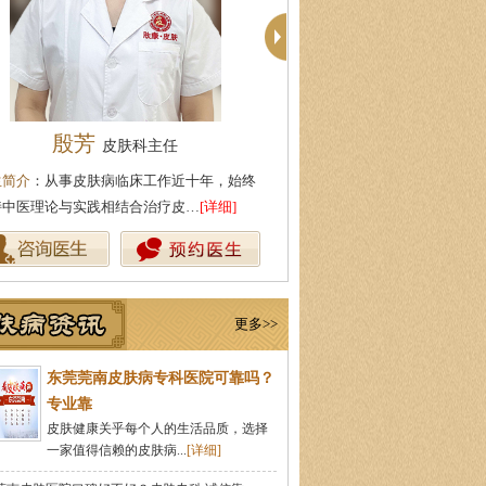
殷芳
周建国
皮肤科主任
皮肤科主
生简介
：从事皮肤病临床工作近十年，始终
医生简介
：东莞莞南皮肤科主任
持中医理论与实践相结合治疗皮…
[详细]
医药大学，先后在皮肤医院皮肤
更多>>
东莞莞南皮肤病专科医院可靠吗？
专业靠
皮肤健康关乎每个人的生活品质，选择
一家值得信赖的皮肤病...
[详细]