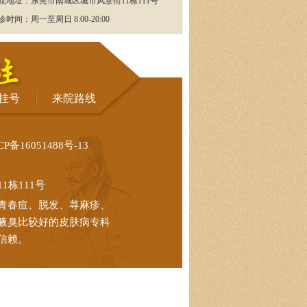
院地址：东莞市南城区城市风景街11栋111号
诊时间：周一至周日 8:00-20:00
挂号
来院路线
CP备16051488号-13
栋111号
青春痘、脱发、荨麻疹、
腋臭比较好的皮肤病专科
信赖。