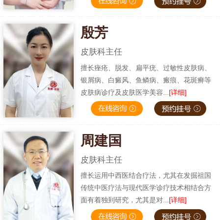
殷芳
皮肤科主任
擅长痤疮、脱发、扁平疣、过敏性皮肤病、
银屑病、白癜风、鱼鳞病、瘢痕、花斑癣等
皮肤病诊疗及皮肤医学美容...
[详细]
周建国
皮肤科主任
擅长运用中西医结合疗法，尤其在发掘祖国
传统中医疗法与现代医学诊疗技术相结合方
面有着独到研究，尤其是对...
[详细]