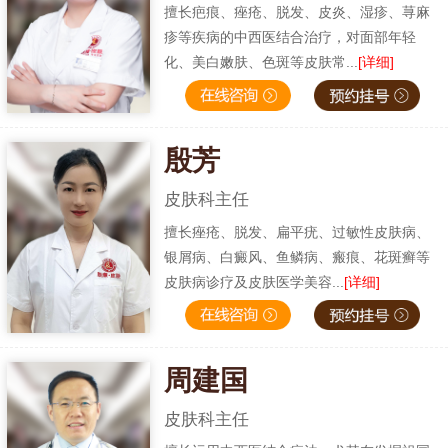
擅长疤痕、痤疮、脱发、皮炎、湿疹、荨麻
疹等疾病的中西医结合治疗，对面部年轻
化、美白嫩肤、色斑等皮肤常...
[详细]
殷芳
皮肤科主任
擅长痤疮、脱发、扁平疣、过敏性皮肤病、
银屑病、白癜风、鱼鳞病、瘢痕、花斑癣等
皮肤病诊疗及皮肤医学美容...
[详细]
周建国
皮肤科主任