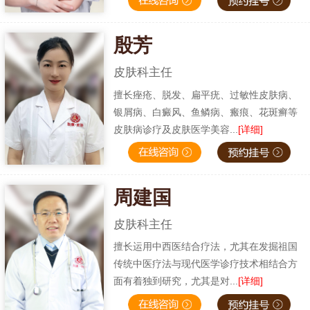
殷芳
皮肤科主任
擅长痤疮、脱发、扁平疣、过敏性皮肤病、
银屑病、白癜风、鱼鳞病、瘢痕、花斑癣等
皮肤病诊疗及皮肤医学美容...
[详细]
周建国
皮肤科主任
擅长运用中西医结合疗法，尤其在发掘祖国
传统中医疗法与现代医学诊疗技术相结合方
面有着独到研究，尤其是对...
[详细]