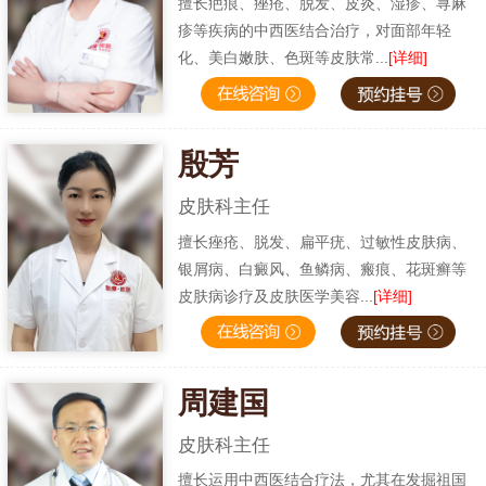
擅长疤痕、痤疮、脱发、皮炎、湿疹、荨麻
疹等疾病的中西医结合治疗，对面部年轻
化、美白嫩肤、色斑等皮肤常...
[详细]
殷芳
皮肤科主任
擅长痤疮、脱发、扁平疣、过敏性皮肤病、
银屑病、白癜风、鱼鳞病、瘢痕、花斑癣等
皮肤病诊疗及皮肤医学美容...
[详细]
周建国
皮肤科主任
擅长运用中西医结合疗法，尤其在发掘祖国