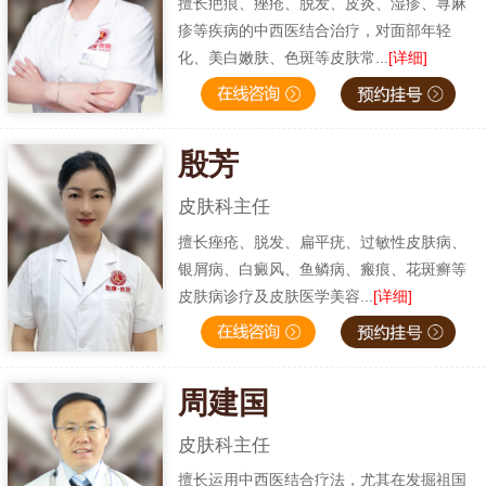
擅长疤痕、痤疮、脱发、皮炎、湿疹、荨麻
疹等疾病的中西医结合治疗，对面部年轻
化、美白嫩肤、色斑等皮肤常...
[详细]
殷芳
皮肤科主任
擅长痤疮、脱发、扁平疣、过敏性皮肤病、
银屑病、白癜风、鱼鳞病、瘢痕、花斑癣等
皮肤病诊疗及皮肤医学美容...
[详细]
周建国
皮肤科主任
擅长运用中西医结合疗法，尤其在发掘祖国