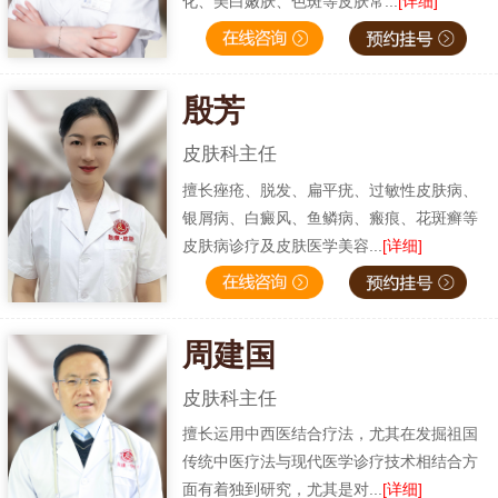
化、美白嫩肤、色斑等皮肤常...
[详细]
殷芳
皮肤科主任
擅长痤疮、脱发、扁平疣、过敏性皮肤病、
银屑病、白癜风、鱼鳞病、瘢痕、花斑癣等
皮肤病诊疗及皮肤医学美容...
[详细]
周建国
皮肤科主任
擅长运用中西医结合疗法，尤其在发掘祖国
传统中医疗法与现代医学诊疗技术相结合方
面有着独到研究，尤其是对...
[详细]