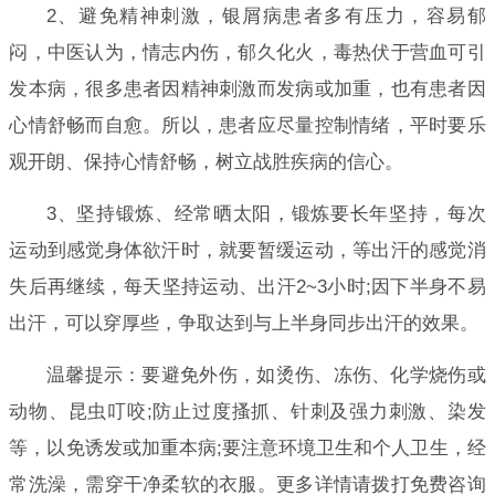
2、避免精神刺激，银屑病患者多有压力，容易郁
闷，中医认为，情志内伤，郁久化火，毒热伏于营血可引
发本病，很多患者因精神刺激而发病或加重，也有患者因
心情舒畅而自愈。所以，患者应尽量控制情绪，平时要乐
观开朗、保持心情舒畅，树立战胜疾病的信心。
3、坚持锻炼、经常晒太阳，锻炼要长年坚持，每次
运动到感觉身体欲汗时，就要暂缓运动，等出汗的感觉消
失后再继续，每天坚持运动、出汗2~3小时;因下半身不易
出汗，可以穿厚些，争取达到与上半身同步出汗的效果。
温馨提示：要避免外伤，如烫伤、冻伤、化学烧伤或
动物、昆虫叮咬;防止过度搔抓、针刺及强力刺激、染发
等，以免诱发或加重本病;要注意环境卫生和个人卫生，经
常洗澡，需穿干净柔软的衣服。更多详情请拨打免费咨询