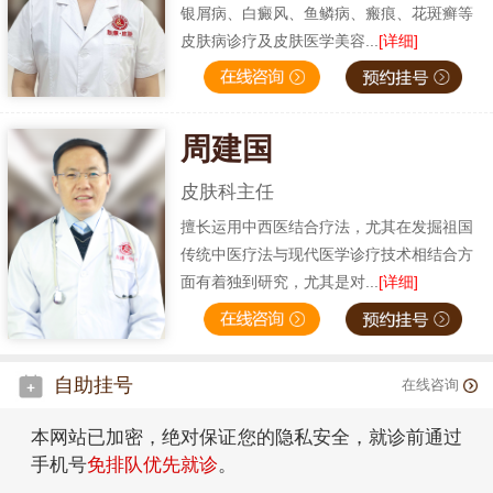
银屑病、白癜风、鱼鳞病、瘢痕、花斑癣等
皮肤病诊疗及皮肤医学美容...
[详细]
周建国
皮肤科主任
擅长运用中西医结合疗法，尤其在发掘祖国
传统中医疗法与现代医学诊疗技术相结合方
面有着独到研究，尤其是对...
[详细]
自助挂号
在线咨询
本网站已加密，绝对保证您的隐私安全，就诊前通过
手机号
免排队优先就诊
。