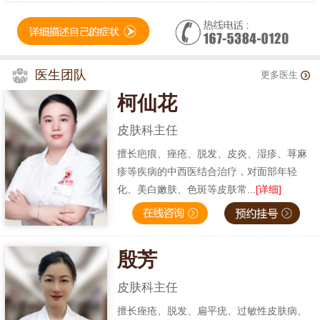
医生团队
更多医生
柯仙花
皮肤科主任
擅长疤痕、痤疮、脱发、皮炎、湿疹、荨麻
疹等疾病的中西医结合治疗，对面部年轻
化、美白嫩肤、色斑等皮肤常...
[详细]
殷芳
皮肤科主任
擅长痤疮、脱发、扁平疣、过敏性皮肤病、