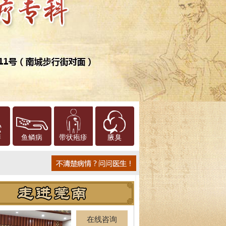
癣
鱼鳞病
带状疱疹
腋臭
在线咨询