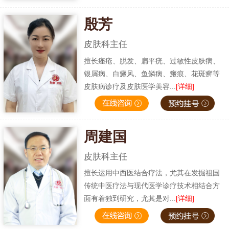
殷芳
皮肤科主任
擅长痤疮、脱发、扁平疣、过敏性皮肤病、
银屑病、白癜风、鱼鳞病、瘢痕、花斑癣等
皮肤病诊疗及皮肤医学美容...
[详细]
周建国
皮肤科主任
擅长运用中西医结合疗法，尤其在发掘祖国
传统中医疗法与现代医学诊疗技术相结合方
面有着独到研究，尤其是对...
[详细]