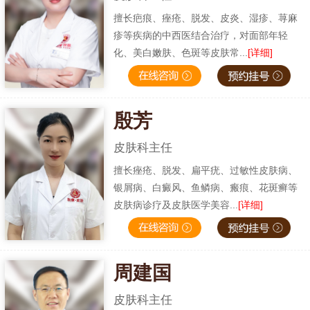
擅长疤痕、痤疮、脱发、皮炎、湿疹、荨麻
疹等疾病的中西医结合治疗，对面部年轻
化、美白嫩肤、色斑等皮肤常...
[详细]
殷芳
皮肤科主任
擅长痤疮、脱发、扁平疣、过敏性皮肤病、
银屑病、白癜风、鱼鳞病、瘢痕、花斑癣等
皮肤病诊疗及皮肤医学美容...
[详细]
周建国
皮肤科主任