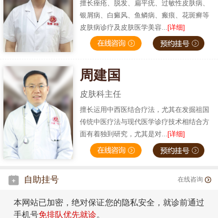
擅长痤疮、脱发、扁平疣、过敏性皮肤病、
银屑病、白癜风、鱼鳞病、瘢痕、花斑癣等
皮肤病诊疗及皮肤医学美容...
[详细]
周建国
皮肤科主任
擅长运用中西医结合疗法，尤其在发掘祖国
传统中医疗法与现代医学诊疗技术相结合方
面有着独到研究，尤其是对...
[详细]
自助挂号
在线咨询
本网站已加密，绝对保证您的隐私安全，就诊前通过
手机号
免排队优先就诊
。