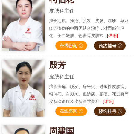
皮肤科主任
擅长疤痕、痤疮、脱发、皮炎、湿疹、荨麻
疹等疾病的中西医结合治疗，对面部年轻
化、美白嫩肤、色斑等皮肤常...
[详细]
殷芳
皮肤科主任
擅长痤疮、脱发、扁平疣、过敏性皮肤病、
银屑病、白癜风、鱼鳞病、瘢痕、花斑癣等
皮肤病诊疗及皮肤医学美容...
[详细]
周建国