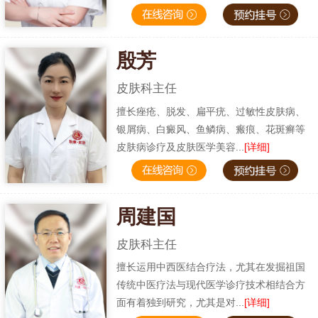
殷芳
皮肤科主任
擅长痤疮、脱发、扁平疣、过敏性皮肤病、
银屑病、白癜风、鱼鳞病、瘢痕、花斑癣等
皮肤病诊疗及皮肤医学美容...
[详细]
周建国
皮肤科主任
擅长运用中西医结合疗法，尤其在发掘祖国
传统中医疗法与现代医学诊疗技术相结合方
面有着独到研究，尤其是对...
[详细]