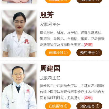
殷芳
皮肤科主任
擅长痤疮、脱发、扁平疣、过敏性皮肤病、
银屑病、白癜风、鱼鳞病、瘢痕、花斑癣等
皮肤病诊疗及皮肤医学美容...
[详细]
周建国
皮肤科主任
擅长运用中西医结合疗法，尤其在发掘祖国
传统中医疗法与现代医学诊疗技术相结合方
面有着独到研究，尤其是对...
[详细]