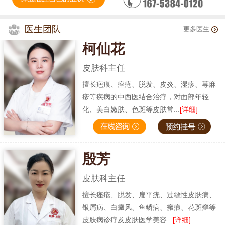
医生团队
更多医生
柯仙花
皮肤科主任
擅长疤痕、痤疮、脱发、皮炎、湿疹、荨麻
疹等疾病的中西医结合治疗，对面部年轻
化、美白嫩肤、色斑等皮肤常...
[详细]
殷芳
皮肤科主任
擅长痤疮、脱发、扁平疣、过敏性皮肤病、
银屑病、白癜风、鱼鳞病、瘢痕、花斑癣等
皮肤病诊疗及皮肤医学美容...
[详细]