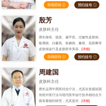
殷芳
皮肤科主任
擅长痤疮、脱发、扁平疣、过敏性皮肤病、
银屑病、白癜风、鱼鳞病、瘢痕、花斑癣等
皮肤病诊疗及皮肤医学美容...
[详细]
周建国
皮肤科主任
擅长运用中西医结合疗法，尤其在发掘祖国
传统中医疗法与现代医学诊疗技术相结合方
面有着独到研究，尤其是对...
[详细]