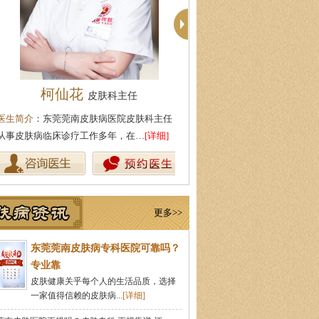
柯仙花
殷芳
皮肤科主任
皮肤科主任
生简介
：东莞莞南皮肤病医院皮肤科主任，
医生简介
：从事皮肤病临床工作
事皮肤病临床诊疗工作多年，在…
[详细]
坚持中医理论与实践相结合治疗
更多>>
东莞莞南皮肤病专科医院可靠吗？
专业靠
皮肤健康关乎每个人的生活品质，选择
一家值得信赖的皮肤病...
[详细]