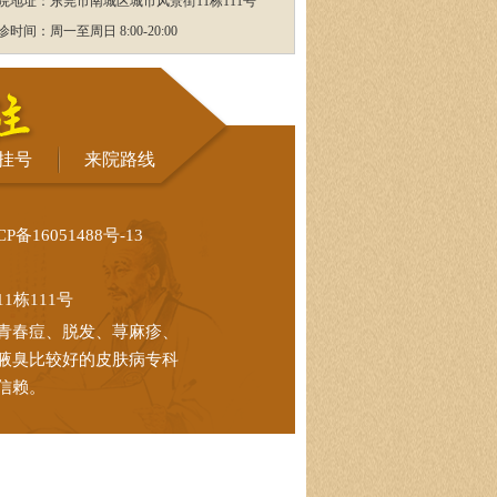
院地址：东莞市南城区城市风景街11栋111号
诊时间：周一至周日 8:00-20:00
挂号
来院路线
CP备16051488号-13
栋111号
青春痘、脱发、荨麻疹、
腋臭比较好的皮肤病专科
信赖。