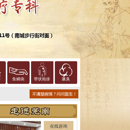
癣
鱼鳞病
带状疱疹
腋臭
在线咨询