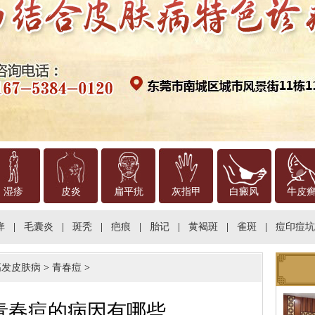
湿疹
皮炎
扁平疣
灰指甲
白癜风
牛皮
痒
|
毛囊炎
|
斑秃
|
疤痕
|
胎记
|
黄褐斑
|
雀斑
|
痘印痘坑
高发皮肤病
>
青春痘
>
青春痘的病因有哪些