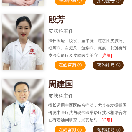
殷芳
皮肤科主任
擅长痤疮、脱发、扁平疣、过敏性皮肤病、
银屑病、白癜风、鱼鳞病、瘢痕、花斑癣等
皮肤病诊疗及皮肤医学美容...
[详细]
周建国
皮肤科主任
擅长运用中西医结合疗法，尤其在发掘祖国
传统中医疗法与现代医学诊疗技术相结合方
面有着独到研究，尤其是对...
[详细]