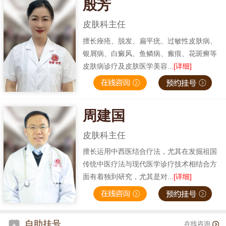
殷芳
皮肤科主任
擅长痤疮、脱发、扁平疣、过敏性皮肤病、
银屑病、白癜风、鱼鳞病、瘢痕、花斑癣等
皮肤病诊疗及皮肤医学美容...
[详细]
周建国
皮肤科主任
擅长运用中西医结合疗法，尤其在发掘祖国
传统中医疗法与现代医学诊疗技术相结合方
面有着独到研究，尤其是对...
[详细]
自助挂号
在线咨询