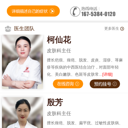
医生团队
更多医生
柯仙花
皮肤科主任
擅长疤痕、痤疮、脱发、皮炎、湿疹、荨麻
疹等疾病的中西医结合治疗，对面部年轻
化、美白嫩肤、色斑等皮肤常...
[详细]
殷芳
皮肤科主任
擅长痤疮、脱发、扁平疣、过敏性皮肤病、