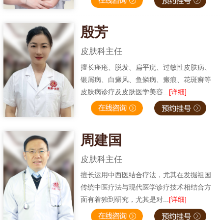
殷芳
皮肤科主任
擅长痤疮、脱发、扁平疣、过敏性皮肤病、
银屑病、白癜风、鱼鳞病、瘢痕、花斑癣等
皮肤病诊疗及皮肤医学美容...
[详细]
周建国
皮肤科主任
擅长运用中西医结合疗法，尤其在发掘祖国
传统中医疗法与现代医学诊疗技术相结合方
面有着独到研究，尤其是对...
[详细]