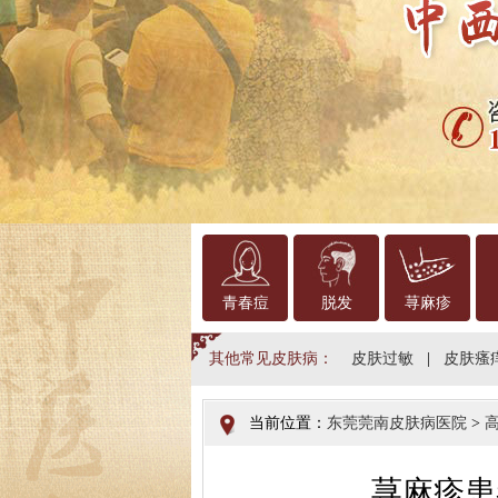
青春痘
脱发
荨麻疹
其他常见皮肤病：
皮肤过敏
|
皮肤瘙
当前位置：
东莞莞南皮肤病医院
>
荨麻疹患