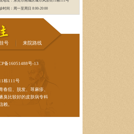
院地址：东莞市南城区城市风景街11栋111号
诊时间：周一至周日 8:00-20:00
挂号
来院路线
CP备16051488号-13
栋111号
青春痘、脱发、荨麻疹、
腋臭比较好的皮肤病专科
信赖。