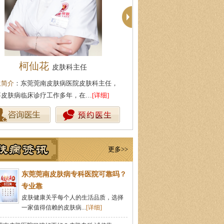
柯仙花
殷芳
皮肤科主任
皮肤科主任
生简介
：东莞莞南皮肤病医院皮肤科主任，
医生简介
：从事皮肤病临床工作
事皮肤病临床诊疗工作多年，在…
[详细]
坚持中医理论与实践相结合治疗
更多>>
东莞莞南皮肤病专科医院可靠吗？
专业靠
皮肤健康关乎每个人的生活品质，选择
一家值得信赖的皮肤病...
[详细]