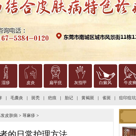
湿疹
皮炎
扁平疣
灰指甲
白癜风
牛皮
痒
|
毛囊炎
|
斑秃
|
疤痕
|
胎记
|
黄褐斑
|
雀斑
|
痘印痘坑
高发皮肤病
>
荨麻疹
>
者的日常护理方法