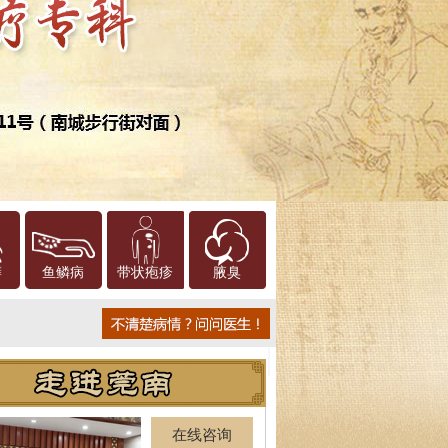
癣
鱼鳞病
带状疱疹
腋臭
在线咨询