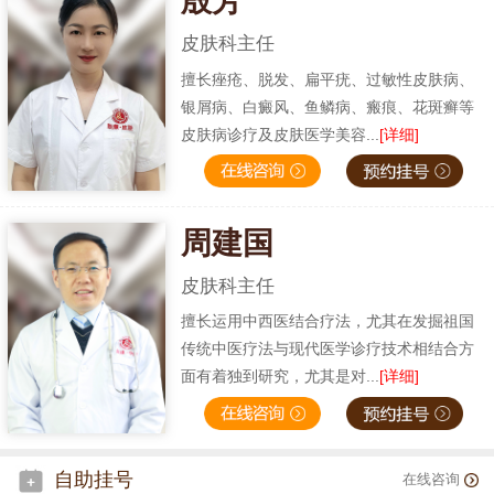
殷芳
皮肤科主任
擅长痤疮、脱发、扁平疣、过敏性皮肤病、
银屑病、白癜风、鱼鳞病、瘢痕、花斑癣等
皮肤病诊疗及皮肤医学美容...
[详细]
周建国
皮肤科主任
擅长运用中西医结合疗法，尤其在发掘祖国
传统中医疗法与现代医学诊疗技术相结合方
面有着独到研究，尤其是对...
[详细]
自助挂号
在线咨询