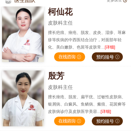
医生团队
更多医生
柯仙花
皮肤科主任
擅长疤痕、痤疮、脱发、皮炎、湿疹、荨麻
疹等疾病的中西医结合治疗，对面部年轻
化、美白嫩肤、色斑等皮肤常...
[详细]
殷芳
皮肤科主任
擅长痤疮、脱发、扁平疣、过敏性皮肤病、
银屑病、白癜风、鱼鳞病、瘢痕、花斑癣等
皮肤病诊疗及皮肤医学美容...
[详细]