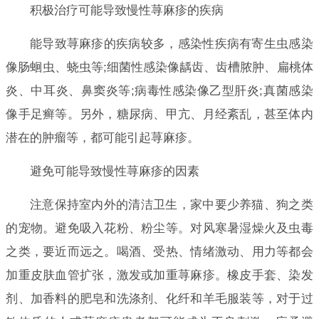
积极治疗可能导致慢性荨麻疹的疾病
能导致荨麻疹的疾病较多，感染性疾病有寄生虫感染
像肠蛔虫、蛲虫等;细菌性感染像龋齿、齿槽脓肿、扁桃体
炎、中耳炎、鼻窦炎等;病毒性感染像乙型肝炎;真菌感染
像手足癣等。另外，糖尿病、甲亢、月经紊乱，甚至体内
潜在的肿瘤等，都可能引起荨麻疹。
避免可能导致慢性荨麻疹的因素
注意保持室内外的清洁卫生，家中要少养猫、狗之类
的宠物。避免吸入花粉、粉尘等。对风寒暑湿燥火及虫毒
之类，要近而远之。喝酒、受热、情绪激动、用力等都会
加重皮肤血管扩张，激发或加重荨麻疹。橡皮手套、染发
剂、加香料的肥皂和洗涤剂、化纤和羊毛服装等，对于过