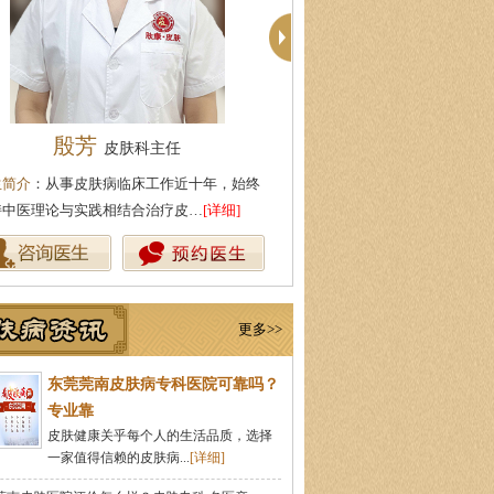
殷芳
周建国
皮肤科主任
皮肤科主
生简介
：从事皮肤病临床工作近十年，始终
医生简介
：东莞莞南皮肤科主任
持中医理论与实践相结合治疗皮…
[详细]
医药大学，先后在皮肤医院皮肤
更多>>
东莞莞南皮肤病专科医院可靠吗？
专业靠
皮肤健康关乎每个人的生活品质，选择
一家值得信赖的皮肤病...
[详细]