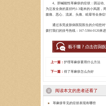
4。胆碱能性荨麻疹的症状：因运动
为泛发全身的直径约1-3毫米的小风团
腹痛、恶心、流涎、头痛、眩晕等全身症
通过东莞皮肤病医院医生的介绍您对
拨打我们的挂号热线：167-5384-01
上一篇：
护理荨麻疹要用什么方法
下一篇：
得了荨麻疹怎么办好
阅读本文的患者还看了
荨麻疹常见的症状表现有哪些