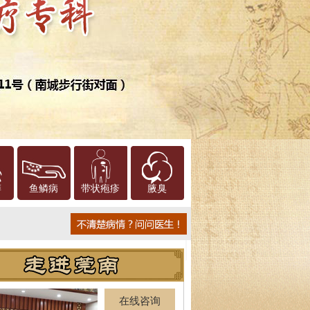
癣
鱼鳞病
带状疱疹
腋臭
在线咨询