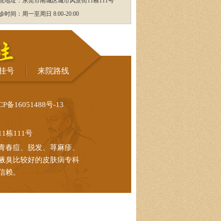
院地址：东莞市南城区城市风景街11栋111号
诊时间：周一至周日 8:00-20:00
挂号
来院路线
CP备16051488号-13
栋111号
青春痘、脱发、荨麻疹、
腋臭比较好的皮肤病专科
信赖。