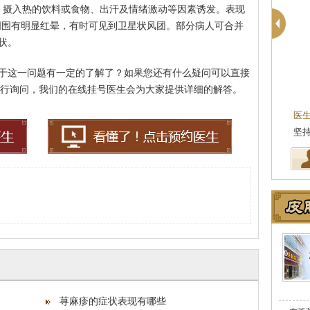
、摄入热的饮料或食物、出汗及情绪激动等因素诱发。表现
，周围有明显红晕，有时可见到卫星状风团。部分病人可合并
状。
于这一问题有一定的了解了？如果您还有什么疑问可以直接
柯仙花
20来进行询问，我们的在线挂号医生会为大家提供详细的解答。
皮肤科主任
医生简介
：东莞莞南皮肤病医院皮肤科主任，
医
从事皮肤病临床诊疗工作多年，在…
[详细]
坚
荨麻疹的症状表现有哪些