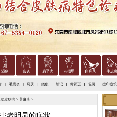
湿疹
皮炎
扁平疣
灰指甲
白癜风
牛皮
痒
|
毛囊炎
|
斑秃
|
疤痕
|
胎记
|
黄褐斑
|
雀斑
|
痘印痘坑
高发皮肤病
>
荨麻疹
>
患者明显的症状