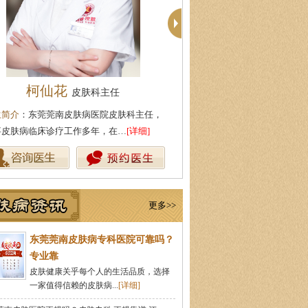
柯仙花
殷芳
皮肤科主任
皮肤科主任
生简介
：东莞莞南皮肤病医院皮肤科主任，
医生简介
：从事皮肤病临床工作
事皮肤病临床诊疗工作多年，在…
[详细]
坚持中医理论与实践相结合治疗
更多>>
东莞莞南皮肤病专科医院可靠吗？
专业靠
皮肤健康关乎每个人的生活品质，选择
一家值得信赖的皮肤病...
[详细]