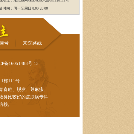
院地址：东莞市南城区城市风景街11栋111号
诊时间：周一至周日 8:00-20:00
挂号
来院路线
CP备16051488号-13
栋111号
青春痘、脱发、荨麻疹、
腋臭比较好的皮肤病专科
信赖。