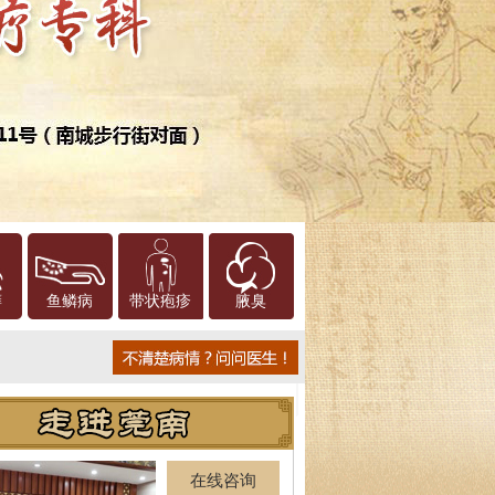
癣
鱼鳞病
带状疱疹
腋臭
在线咨询