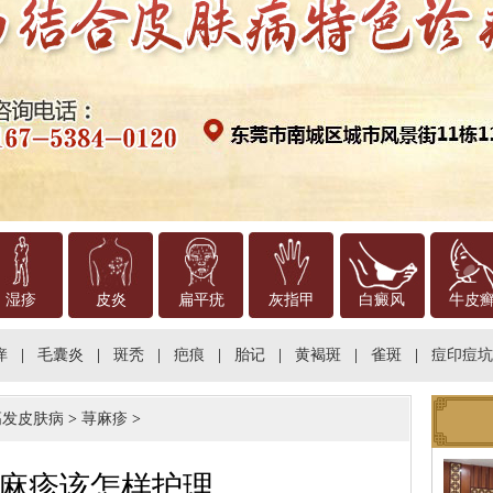
湿疹
皮炎
扁平疣
灰指甲
白癜风
牛皮
痒
|
毛囊炎
|
斑秃
|
疤痕
|
胎记
|
黄褐斑
|
雀斑
|
痘印痘坑
高发皮肤病
>
荨麻疹
>
麻疹该怎样护理