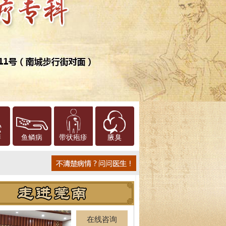
癣
鱼鳞病
带状疱疹
腋臭
在线咨询