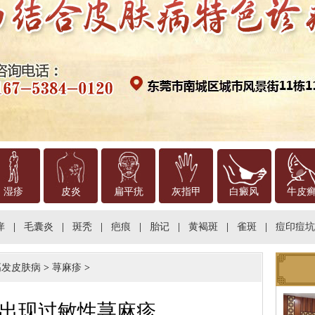
湿疹
皮炎
扁平疣
灰指甲
白癜风
牛皮
痒
|
毛囊炎
|
斑秃
|
疤痕
|
胎记
|
黄褐斑
|
雀斑
|
痘印痘坑
高发皮肤病
>
荨麻疹
>
出现过敏性荨麻疹