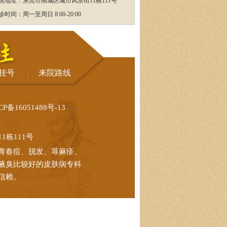
院地址：东莞市南城区城市风景街11栋111号
诊时间：周一至周日 8:00-20:00
挂号
来院路线
CP备16051488号-13
栋111号
青春痘、脱发、荨麻疹、
腋臭比较好的皮肤病专科
信赖。