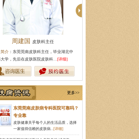
柯仙花
殷芳
皮肤科主任
皮肤科主任
生简介
：东莞莞南皮肤病医院皮肤科主任，
医生简介
：从事皮肤病临床工作
事皮肤病临床诊疗工作多年，在…
[详细]
坚持中医理论与实践相结合治疗
更多>>
东莞莞南皮肤病专科医院可靠吗？
专业靠
皮肤健康关乎每个人的生活品质，选择
一家值得信赖的皮肤病...
[详细]