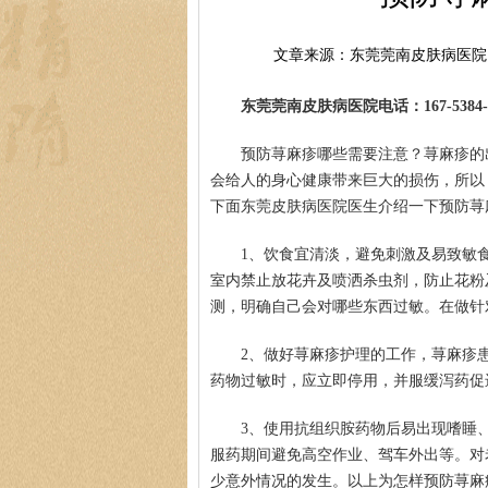
文章来源：东莞莞南皮肤病医院
东莞莞南皮肤病医院电话：167-5384-0
预防荨麻疹哪些需要注意？荨麻疹的
会给人的身心健康带来巨大的损伤，所以
下面东莞皮肤病医院医生介绍一下预防荨
1、饮食宜清淡，避免刺激及易致敏
室内禁止放花卉及喷洒杀虫剂，防止花粉
测，明确自己会对哪些东西过敏。在做针
2、做好荨麻疹护理的工作，荨麻疹
药物过敏时，应立即停用，并服缓泻药促
3、使用抗组织胺药物后易出现嗜睡
服药期间避免高空作业、驾车外出等。对
少意外情况的发生。以上为怎样预防荨麻