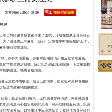
发布时间：2020-09-29
120
出现当然给很多朋友都带来了困扰，形成在皮肤上荨麻疹还
，为了避免患上荨麻疹，我们一定要在平时做好预防工作，
东
麻疹哪些需要注意。
心，以
食物，保持大便通畅，必要时应用缓泻药物及肥皂水灌肠。
及化学物质再次致敏。除此以外到正规医院做一下过敏源检
对性的避免。嘱患者戒烟酒。
患者应注意寻找敏原，结合以前病史，如发现对某种食物或
进肠道内致敏物质的排泄。
、眩晕，甚至轻度幻视等，应向患者交待清楚，并告诫患者
老年患者及有心血管疾病的患者，可采取睡前服药法，以减
疹的方法介绍。日常生活中应注意细节，做好预防荨麻疹的