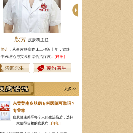
殷芳
周建国
皮肤科主任
皮肤科主
生简介
：从事皮肤病临床工作近十年，始终
医生简介
：东莞莞南皮肤科主任
持中医理论与实践相结合治疗皮…
[详细]
医药大学，先后在皮肤医院皮肤
更多>>
东莞莞南皮肤病专科医院可靠吗？
专业靠
皮肤健康关乎每个人的生活品质，选择
一家值得信赖的皮肤病...
[详细]