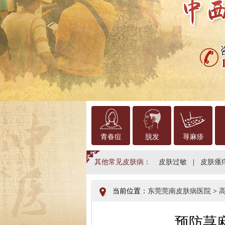
青春痘
脱发
荨麻疹
其他常见皮肤病：
皮肤过敏
|
皮肤瘙
当前位置：
东莞莞南皮肤病医院
>
预防荨