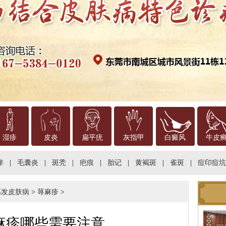
湿疹
皮炎
扁平疣
灰指甲
白癜风
牛皮
痒
|
毛囊炎
|
斑秃
|
疤痕
|
胎记
|
黄褐斑
|
雀斑
|
痘印痘坑
高发皮肤病
>
荨麻疹
>
麻疹哪些需要注意