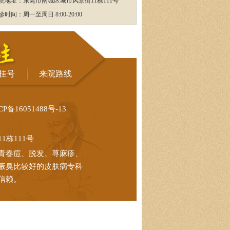
院地址：东莞市南城区城市风景街11栋111号
诊时间：周一至周日 8:00-20:00
挂号
来院路线
CP备16051488号-13
栋111号
青春痘、脱发、荨麻疹、
腋臭比较好的皮肤病专科
信赖。