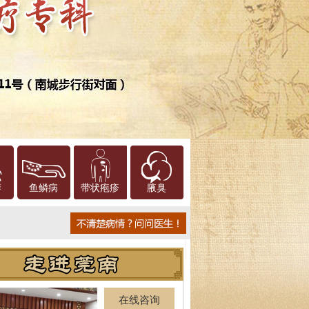
癣
鱼鳞病
带状疱疹
腋臭
在线咨询