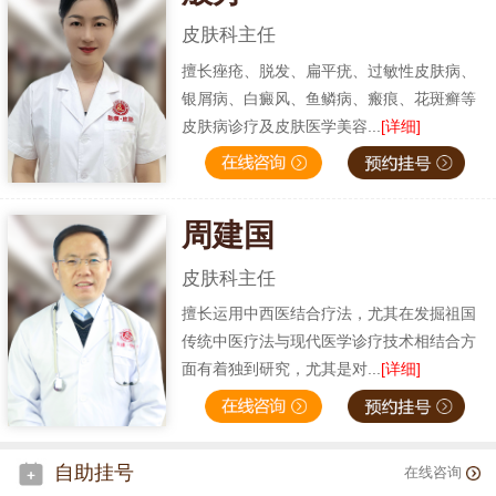
皮肤科主任
擅长痤疮、脱发、扁平疣、过敏性皮肤病、
银屑病、白癜风、鱼鳞病、瘢痕、花斑癣等
皮肤病诊疗及皮肤医学美容...
[详细]
周建国
皮肤科主任
擅长运用中西医结合疗法，尤其在发掘祖国
传统中医疗法与现代医学诊疗技术相结合方
面有着独到研究，尤其是对...
[详细]
自助挂号
在线咨询