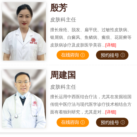
殷芳
皮肤科主任
擅长痤疮、脱发、扁平疣、过敏性皮肤病、
银屑病、白癜风、鱼鳞病、瘢痕、花斑癣等
皮肤病诊疗及皮肤医学美容...
[详细]
周建国
皮肤科主任
擅长运用中西医结合疗法，尤其在发掘祖国
传统中医疗法与现代医学诊疗技术相结合方
面有着独到研究，尤其是对...
[详细]