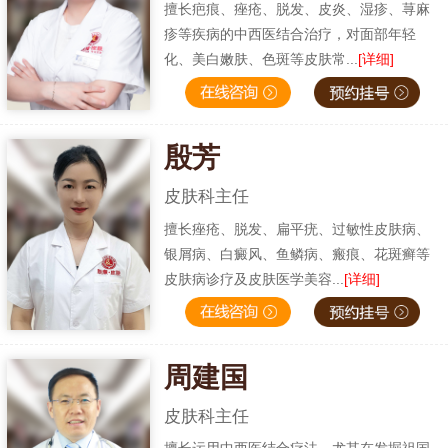
擅长疤痕、痤疮、脱发、皮炎、湿疹、荨麻
疹等疾病的中西医结合治疗，对面部年轻
化、美白嫩肤、色斑等皮肤常...
[详细]
殷芳
皮肤科主任
擅长痤疮、脱发、扁平疣、过敏性皮肤病、
银屑病、白癜风、鱼鳞病、瘢痕、花斑癣等
皮肤病诊疗及皮肤医学美容...
[详细]
周建国
皮肤科主任