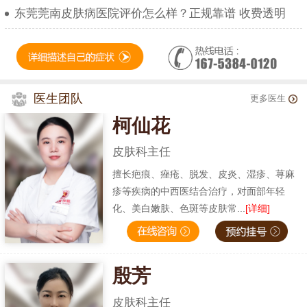
东莞莞南皮肤病医院评价怎么样？正规靠谱 收费透明
医生团队
更多医生
柯仙花
皮肤科主任
擅长疤痕、痤疮、脱发、皮炎、湿疹、荨麻
疹等疾病的中西医结合治疗，对面部年轻
化、美白嫩肤、色斑等皮肤常...
[详细]
殷芳
皮肤科主任