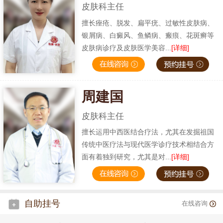
皮肤科主任
擅长痤疮、脱发、扁平疣、过敏性皮肤病、
银屑病、白癜风、鱼鳞病、瘢痕、花斑癣等
皮肤病诊疗及皮肤医学美容...
[详细]
周建国
皮肤科主任
擅长运用中西医结合疗法，尤其在发掘祖国
传统中医疗法与现代医学诊疗技术相结合方
面有着独到研究，尤其是对...
[详细]
自助挂号
在线咨询