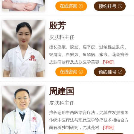
殷芳
皮肤科主任
擅长痤疮、脱发、扁平疣、过敏性皮肤病、
银屑病、白癜风、鱼鳞病、瘢痕、花斑癣等
皮肤病诊疗及皮肤医学美容...
[详细]
周建国
皮肤科主任
擅长运用中西医结合疗法，尤其在发掘祖国
传统中医疗法与现代医学诊疗技术相结合方
面有着独到研究，尤其是对...
[详细]