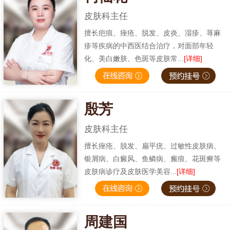
皮肤科主任
擅长疤痕、痤疮、脱发、皮炎、湿疹、荨麻
疹等疾病的中西医结合治疗，对面部年轻
化、美白嫩肤、色斑等皮肤常...
[详细]
殷芳
皮肤科主任
擅长痤疮、脱发、扁平疣、过敏性皮肤病、
银屑病、白癜风、鱼鳞病、瘢痕、花斑癣等
皮肤病诊疗及皮肤医学美容...
[详细]
周建国