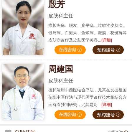
殷芳
皮肤科主任
擅长痤疮、脱发、扁平疣、过敏性皮肤病、
银屑病、白癜风、鱼鳞病、瘢痕、花斑癣等
皮肤病诊疗及皮肤医学美容...
[详细]
周建国
皮肤科主任
擅长运用中西医结合疗法，尤其在发掘祖国
传统中医疗法与现代医学诊疗技术相结合方
面有着独到研究，尤其是对...
[详细]