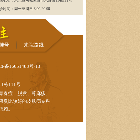
院地址：东莞市南城区城市风景街11栋111号
诊时间：周一至周日 8:00-20:00
挂号
来院路线
CP备16051488号-13
栋111号
青春痘、脱发、荨麻疹、
腋臭比较好的皮肤病专科
信赖。