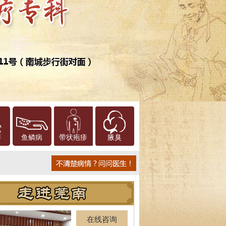
癣
鱼鳞病
带状疱疹
腋臭
在线咨询