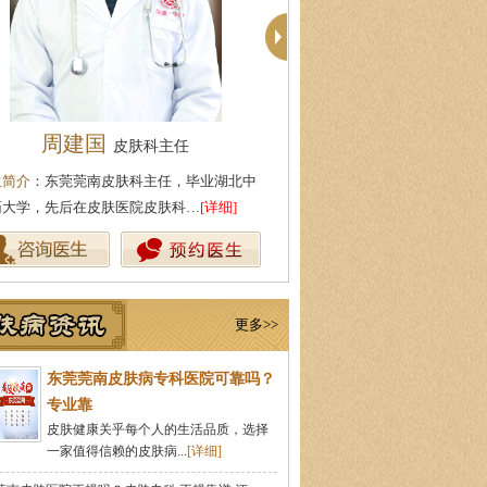
柯仙花
殷芳
皮肤科主任
皮肤科主任
生简介
：东莞莞南皮肤病医院皮肤科主任，
医生简介
：从事皮肤病临床工作
事皮肤病临床诊疗工作多年，在…
[详细]
坚持中医理论与实践相结合治疗
更多>>
东莞莞南皮肤病专科医院可靠吗？
专业靠
皮肤健康关乎每个人的生活品质，选择
一家值得信赖的皮肤病...
[详细]