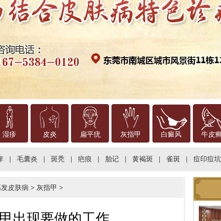
湿疹
皮炎
扁平疣
灰指甲
白癜风
牛皮
痒
|
毛囊炎
|
斑秃
|
疤痕
|
胎记
|
黄褐斑
|
雀斑
|
痘印痘坑
高发皮肤病
>
灰指甲
>
甲出现要做的工作