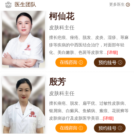
医生团队
更多医生
柯仙花
皮肤科主任
擅长疤痕、痤疮、脱发、皮炎、湿疹、荨麻
疹等疾病的中西医结合治疗，对面部年轻
化、美白嫩肤、色斑等皮肤常...
[详细]
殷芳
皮肤科主任
擅长痤疮、脱发、扁平疣、过敏性皮肤病、
银屑病、白癜风、鱼鳞病、瘢痕、花斑癣等
皮肤病诊疗及皮肤医学美容...
[详细]