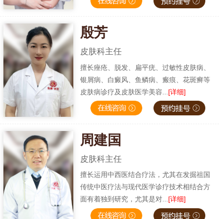
殷芳
皮肤科主任
擅长痤疮、脱发、扁平疣、过敏性皮肤病、
银屑病、白癜风、鱼鳞病、瘢痕、花斑癣等
皮肤病诊疗及皮肤医学美容...
[详细]
周建国
皮肤科主任
擅长运用中西医结合疗法，尤其在发掘祖国
传统中医疗法与现代医学诊疗技术相结合方
面有着独到研究，尤其是对...
[详细]