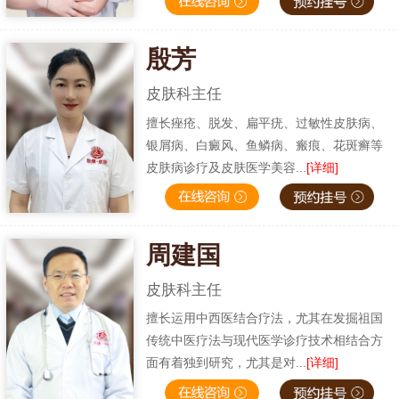
殷芳
皮肤科主任
擅长痤疮、脱发、扁平疣、过敏性皮肤病、
银屑病、白癜风、鱼鳞病、瘢痕、花斑癣等
皮肤病诊疗及皮肤医学美容...
[详细]
周建国
皮肤科主任
擅长运用中西医结合疗法，尤其在发掘祖国
传统中医疗法与现代医学诊疗技术相结合方
面有着独到研究，尤其是对...
[详细]